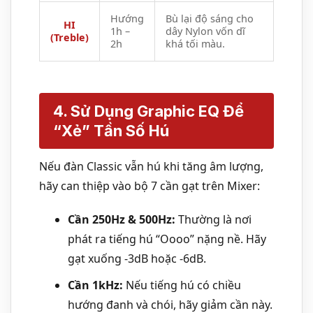
Hướng
Bù lại độ sáng cho
HI
1h –
dây Nylon vốn dĩ
(Treble)
2h
khá tối màu.
4. Sử Dụng Graphic EQ Để
“Xẻ” Tần Số Hú
Nếu đàn Classic vẫn hú khi tăng âm lượng,
hãy can thiệp vào bộ 7 cần gạt trên Mixer:
Cần 250Hz & 500Hz:
Thường là nơi
phát ra tiếng hú “Oooo” nặng nề. Hãy
gạt xuống -3dB hoặc -6dB.
Cần 1kHz:
Nếu tiếng hú có chiều
hướng đanh và chói, hãy giảm cần này.