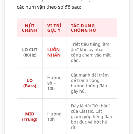
các núm vặn theo sơ đồ sau:
NÚT
VỊ TRÍ
TÁC DỤNG
CHỈNH
GỢI Ý
CHỐNG HÚ
Triệt tiêu tiếng “ầm
LO CUT
LUÔN
ầm” khi tay nhạc
(80Hz)
NHẤN
công chạm vào mặt
đàn.
Cắt mạnh dải trầm
Hướng
LO
để tránh cộng
9h –
(Bass)
hưởng thùng đàn
10h
gây hú.
Đây là dải “tử thần”
của Classic. Cắt
MID
Hướng
giảm giúp tiếng đàn
(Trung)
10h
bớt đục và bớt hú
rít.