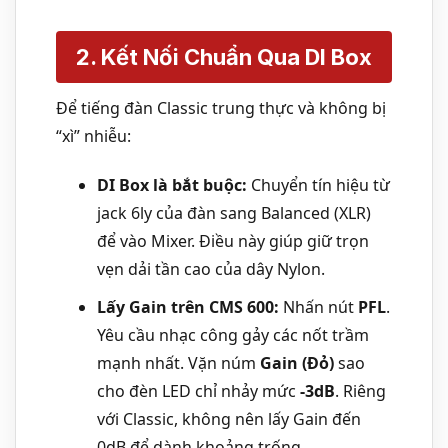
2. Kết Nối Chuẩn Qua DI Box
Để tiếng đàn Classic trung thực và không bị
“xì” nhiễu:
DI Box là bắt buộc:
Chuyển tín hiệu từ
jack 6ly của đàn sang Balanced (XLR)
để vào Mixer. Điều này giúp giữ trọn
vẹn dải tần cao của dây Nylon.
Lấy Gain trên CMS 600:
Nhấn nút
PFL
.
Yêu cầu nhạc công gảy các nốt trầm
mạnh nhất. Vặn núm
Gain (Đỏ)
sao
cho đèn LED chỉ nhảy mức
-3dB
. Riêng
với Classic, không nên lấy Gain đến
0dB để dành khoảng trống