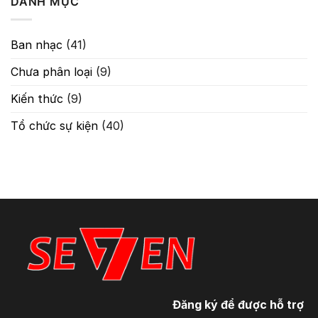
DANH MỤC
Classic
Âm
Chống
Thanh
Hú
Tuyệt
Ban nhạc
(41)
Đối
Chưa phân loại
(9)
Kiến thức
(9)
Tổ chức sự kiện
(40)
Đăng ký để được hỗ trợ