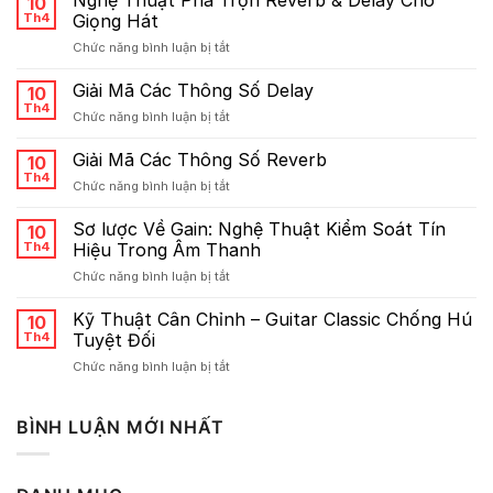
10
Th4
Giọng Hát
ở
Chức năng bình luận bị tắt
Nghệ
Thuật
Giải Mã Các Thông Số Delay
10
Pha
Th4
ở
Chức năng bình luận bị tắt
Trộn
Giải
Reverb
Mã
Giải Mã Các Thông Số Reverb
&
10
Các
Th4
Delay
ở
Chức năng bình luận bị tắt
Thông
Cho
Giải
Số
Giọng
Mã
Sơ lược Về Gain: Nghệ Thuật Kiểm Soát Tín
Delay
10
Hát
Các
Th4
Hiệu Trong Âm Thanh
Thông
ở
Chức năng bình luận bị tắt
Số
Sơ
Reverb
lược
Kỹ Thuật Cân Chỉnh – Guitar Classic Chống Hú
10
Về
Th4
Tuyệt Đối
Gain:
ở
Chức năng bình luận bị tắt
Nghệ
Kỹ
Thuật
Thuật
Kiểm
Cân
BÌNH LUẬN MỚI NHẤT
Soát
Chỉnh
Tín
–
Hiệu
Guitar
Trong