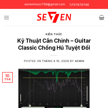
Skip
sevenmusic798@gmail.com
0797878798
to
content
KIẾN THỨC
Kỹ Thuật Cân Chỉnh – Guitar
Classic Chống Hú Tuyệt Đối
POSTED ON
THÁNG 4 10, 2026
BY
ADMIN
10
Th4