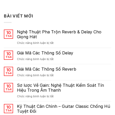
BÀI VIẾT MỚI
Nghệ Thuật Pha Trộn Reverb & Delay Cho
10
Th4
Giọng Hát
ở
Chức năng bình luận bị tắt
Nghệ
Thuật
Giải Mã Các Thông Số Delay
10
Pha
Th4
ở
Chức năng bình luận bị tắt
Trộn
Giải
Reverb
Mã
Giải Mã Các Thông Số Reverb
&
10
Các
Th4
Delay
ở
Chức năng bình luận bị tắt
Thông
Cho
Giải
Số
Giọng
Mã
Sơ lược Về Gain: Nghệ Thuật Kiểm Soát Tín
Delay
10
Hát
Các
Th4
Hiệu Trong Âm Thanh
Thông
ở
Chức năng bình luận bị tắt
Số
Sơ
Reverb
lược
Kỹ Thuật Cân Chỉnh – Guitar Classic Chống Hú
10
Về
Th4
Tuyệt Đối
Gain: