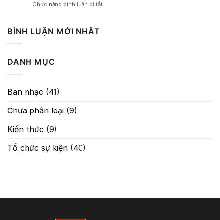
ở
Chức năng bình luận bị tắt
Nghệ
Kỹ
Thuật
Thuật
Kiểm
Cân
BÌNH LUẬN MỚI NHẤT
Soát
Chỉnh
Tín
–
Hiệu
Guitar
Trong
DANH MỤC
Classic
Âm
Chống
Thanh
Hú
Tuyệt
Ban nhạc
(41)
Đối
Chưa phân loại
(9)
Kiến thức
(9)
Tổ chức sự kiện
(40)