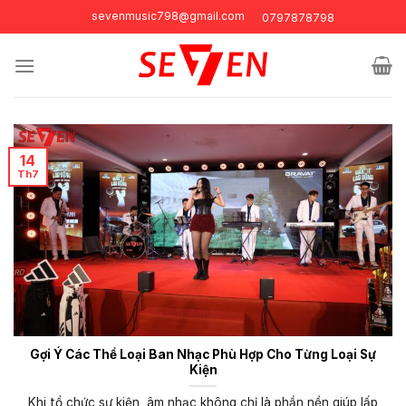
Skip
sevenmusic798@gmail.com
0797878798
to
content
14
Th7
Gợi Ý Các Thể Loại Ban Nhạc Phù Hợp Cho Từng Loại Sự
Kiện
Khi tổ chức sự kiện, âm nhạc không chỉ là phần nền giúp lấp