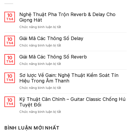
Nghệ Thuật Pha Trộn Reverb & Delay Cho
10
Th4
Giọng Hát
ở
Chức năng bình luận bị tắt
Nghệ
Thuật
Giải Mã Các Thông Số Delay
10
Pha
Th4
ở
Chức năng bình luận bị tắt
Trộn
Giải
Reverb
Mã
Giải Mã Các Thông Số Reverb
&
10
Các
Th4
Delay
ở
Chức năng bình luận bị tắt
Thông
Cho
Giải
Số
Giọng
Mã
Sơ lược Về Gain: Nghệ Thuật Kiểm Soát Tín
Delay
10
Hát
Các
Th4
Hiệu Trong Âm Thanh
Thông
ở
Chức năng bình luận bị tắt
Số
Sơ
Reverb
lược
Kỹ Thuật Cân Chỉnh – Guitar Classic Chống Hú
10
Về
Th4
Tuyệt Đối
Gain:
ở
Chức năng bình luận bị tắt
Nghệ
Kỹ
Thuật
Thuật
Kiểm
Cân
BÌNH LUẬN MỚI NHẤT
Soát