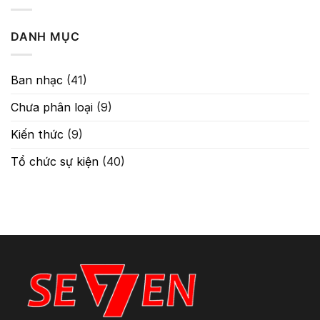
Chỉnh
Tín
–
Hiệu
Guitar
Trong
DANH MỤC
Classic
Âm
Chống
Thanh
Hú
Tuyệt
Ban nhạc
(41)
Đối
Chưa phân loại
(9)
Kiến thức
(9)
Tổ chức sự kiện
(40)