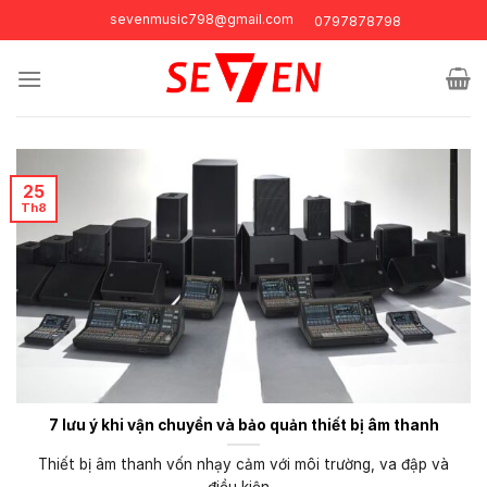
Skip
sevenmusic798@gmail.com
0797878798
to
content
25
Th8
7 lưu ý khi vận chuyển và bảo quản thiết bị âm thanh
Thiết bị âm thanh vốn nhạy cảm với môi trường, va đập và