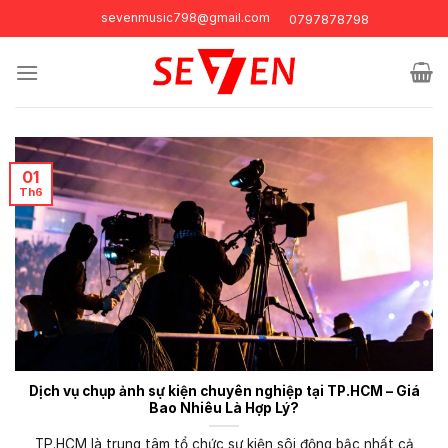
Skip
sevenmusic798@gmail.com
0797878798
to
content
01
Th6
Dịch vụ chụp ảnh sự kiện chuyên nghiệp tại TP.HCM – Giá
Bao Nhiêu Là Hợp Lý?
TP.HCM là trung tâm tổ chức sự kiện sôi động bậc nhất cả