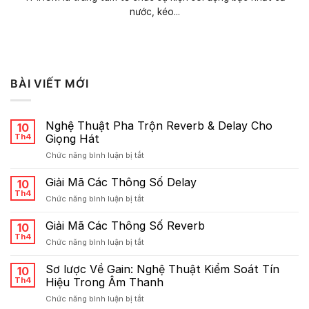
nước, kéo...
BÀI VIẾT MỚI
Nghệ Thuật Pha Trộn Reverb & Delay Cho
10
Th4
Giọng Hát
ở
Chức năng bình luận bị tắt
Nghệ
Thuật
Giải Mã Các Thông Số Delay
10
Pha
Th4
ở
Chức năng bình luận bị tắt
Trộn
Giải
Reverb
Mã
Giải Mã Các Thông Số Reverb
&
10
Các
Th4
Delay
ở
Chức năng bình luận bị tắt
Thông
Cho
Giải
Số
Giọng
Mã
Sơ lược Về Gain: Nghệ Thuật Kiểm Soát Tín
Delay
10
Hát
Các
Th4
Hiệu Trong Âm Thanh
Thông
ở
Chức năng bình luận bị tắt
Số