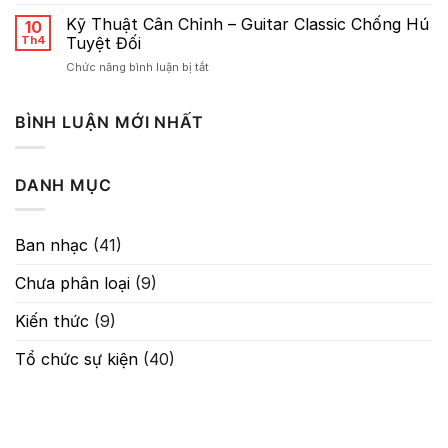
Sơ
Reverb
lược
Kỹ Thuật Cân Chỉnh – Guitar Classic Chống Hú
10
Về
Th4
Tuyệt Đối
Gain:
ở
Chức năng bình luận bị tắt
Nghệ
Kỹ
Thuật
Thuật
Kiểm
Cân
BÌNH LUẬN MỚI NHẤT
Soát
Chỉnh
Tín
–
Hiệu
Guitar
Trong
DANH MỤC
Classic
Âm
Chống
Thanh
Hú
Tuyệt
Ban nhạc
(41)
Đối
Chưa phân loại
(9)
Kiến thức
(9)
Tổ chức sự kiện
(40)