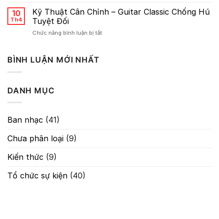
Sơ
Reverb
lược
Kỹ Thuật Cân Chỉnh – Guitar Classic Chống Hú
10
Về
Th4
Tuyệt Đối
Gain:
ở
Chức năng bình luận bị tắt
Nghệ
Kỹ
Thuật
Thuật
Kiểm
Cân
BÌNH LUẬN MỚI NHẤT
Soát
Chỉnh
Tín
–
Hiệu
Guitar
Trong
DANH MỤC
Classic
Âm
Chống
Thanh
Hú
Tuyệt
Ban nhạc
(41)
Đối
Chưa phân loại
(9)
Kiến thức
(9)
Tổ chức sự kiện
(40)