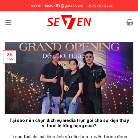
Skip
sevenmusic798@gmail.com
0797878798
to
content
25
Th5
Tại sao nên chọn dịch vụ media trọn gói cho sự kiện thay
vì thuê lẻ từng hạng mục?
Trong thời đại mà hình ảnh và nội dung truyền thông đóng