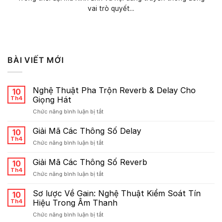
vai trò quyết...
BÀI VIẾT MỚI
Nghệ Thuật Pha Trộn Reverb & Delay Cho
10
Th4
Giọng Hát
ở
Chức năng bình luận bị tắt
Nghệ
Thuật
Giải Mã Các Thông Số Delay
10
Pha
Th4
ở
Chức năng bình luận bị tắt
Trộn
Giải
Reverb
Mã
Giải Mã Các Thông Số Reverb
&
10
Các
Th4
Delay
ở
Chức năng bình luận bị tắt
Thông
Cho
Giải
Số
Giọng
Mã
Sơ lược Về Gain: Nghệ Thuật Kiểm Soát Tín
Delay
10
Hát
Các
Th4
Hiệu Trong Âm Thanh
Thông
ở
Chức năng bình luận bị tắt
Số