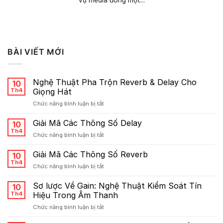
vụ media đóng một...
BÀI VIẾT MỚI
Nghệ Thuật Pha Trộn Reverb & Delay Cho
10
Th4
Giọng Hát
ở
Chức năng bình luận bị tắt
Nghệ
Thuật
Giải Mã Các Thông Số Delay
10
Pha
Th4
ở
Chức năng bình luận bị tắt
Trộn
Giải
Reverb
Mã
Giải Mã Các Thông Số Reverb
&
10
Các
Th4
Delay
ở
Chức năng bình luận bị tắt
Thông
Cho
Giải
Số
Giọng
Mã
Sơ lược Về Gain: Nghệ Thuật Kiểm Soát Tín
Delay
10
Hát
Các
Th4
Hiệu Trong Âm Thanh
Thông
ở
Chức năng bình luận bị tắt
Số
Sơ
Reverb