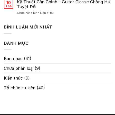
lược
Kỹ Thuật Cân Chỉnh – Guitar Classic Chống Hú
10
Về
Th4
Tuyệt Đối
Gain:
ở
Chức năng bình luận bị tắt
Nghệ
Kỹ
Thuật
Thuật
Kiểm
Cân
BÌNH LUẬN MỚI NHẤT
Soát
Chỉnh
Tín
–
Hiệu
Guitar
Trong
DANH MỤC
Classic
Âm
Chống
Thanh
Hú
Tuyệt
Ban nhạc
(41)
Đối
Chưa phân loại
(9)
Kiến thức
(9)
Tổ chức sự kiện
(40)