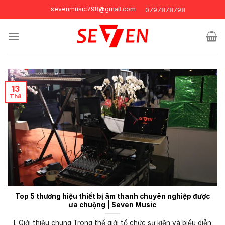
Skip
sevenmusic798@gmail.com
0797878798
to
content
13
Th8
Top 5 thương hiệu thiết bị âm thanh chuyên nghiệp được
ưa chuộng | Seven Music
I. Giới thiệu chung Trong thế giới tổ chức sự kiện và biểu diễn