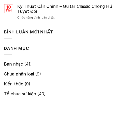
Sơ
Reverb
lược
Kỹ Thuật Cân Chỉnh – Guitar Classic Chống Hú
10
Về
Th4
Tuyệt Đối
Gain:
ở
Chức năng bình luận bị tắt
Nghệ
Kỹ
Thuật
Thuật
Kiểm
Cân
BÌNH LUẬN MỚI NHẤT
Soát
Chỉnh
Tín
–
Hiệu
Guitar
Trong
DANH MỤC
Classic
Âm
Chống
Thanh
Hú
Tuyệt
Ban nhạc
(41)
Đối
Chưa phân loại
(9)
Kiến thức
(9)
Tổ chức sự kiện
(40)