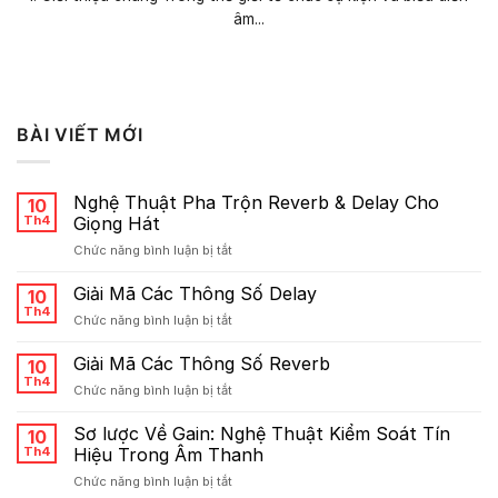
âm...
BÀI VIẾT MỚI
Nghệ Thuật Pha Trộn Reverb & Delay Cho
10
Th4
Giọng Hát
ở
Chức năng bình luận bị tắt
Nghệ
Thuật
Giải Mã Các Thông Số Delay
10
Pha
Th4
ở
Chức năng bình luận bị tắt
Trộn
Giải
Reverb
Mã
Giải Mã Các Thông Số Reverb
&
10
Các
Th4
Delay
ở
Chức năng bình luận bị tắt
Thông
Cho
Giải
Số
Giọng
Mã
Sơ lược Về Gain: Nghệ Thuật Kiểm Soát Tín
Delay
10
Hát
Các
Th4
Hiệu Trong Âm Thanh
Thông
ở
Chức năng bình luận bị tắt
Số