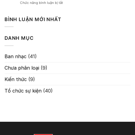
ở
Chức năng bình luận bị tắt
Nghệ
Kỹ
Thuật
Thuật
Kiểm
Cân
BÌNH LUẬN MỚI NHẤT
Soát
Chỉnh
Tín
–
Hiệu
Guitar
Trong
DANH MỤC
Classic
Âm
Chống
Thanh
Hú
Tuyệt
Ban nhạc
(41)
Đối
Chưa phân loại
(9)
Kiến thức
(9)
Tổ chức sự kiện
(40)