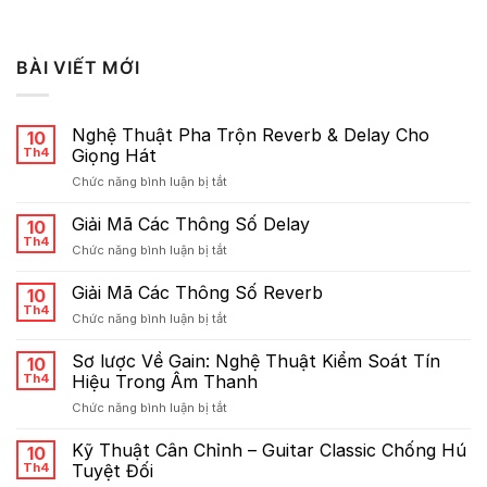
BÀI VIẾT MỚI
Nghệ Thuật Pha Trộn Reverb & Delay Cho
10
Th4
Giọng Hát
ở
Chức năng bình luận bị tắt
Nghệ
Thuật
Giải Mã Các Thông Số Delay
10
Pha
Th4
ở
Chức năng bình luận bị tắt
Trộn
Giải
Reverb
Mã
Giải Mã Các Thông Số Reverb
&
10
Các
Th4
Delay
ở
Chức năng bình luận bị tắt
Thông
Cho
Giải
Số
Giọng
Mã
Sơ lược Về Gain: Nghệ Thuật Kiểm Soát Tín
Delay
10
Hát
Các
Th4
Hiệu Trong Âm Thanh
Thông
ở
Chức năng bình luận bị tắt
Số
Sơ
Reverb
lược
Kỹ Thuật Cân Chỉnh – Guitar Classic Chống Hú
10
Về
Th4
Tuyệt Đối
Gain: