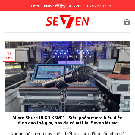
Skip
sevenmusic798@gmail.com
0797878798
to
content
17
Th4
Micro Shure ULXD KSM11 – Siêu phẩm micro biểu diễn
đỉnh cao thế giới, nay đã có mặt tại Seven Music
Ngoài chất giọng hay, một thiết bị micro đẳng cấp chính là