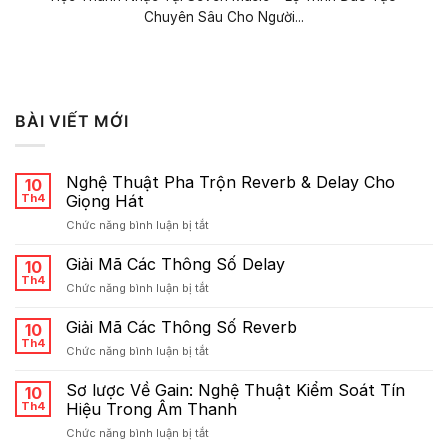
Chuyên Sâu Cho Người...
BÀI VIẾT MỚI
Nghệ Thuật Pha Trộn Reverb & Delay Cho
10
Th4
Giọng Hát
ở
Chức năng bình luận bị tắt
Nghệ
Thuật
Giải Mã Các Thông Số Delay
10
Pha
Th4
ở
Chức năng bình luận bị tắt
Trộn
Giải
Reverb
Mã
Giải Mã Các Thông Số Reverb
&
10
Các
Th4
Delay
ở
Chức năng bình luận bị tắt
Thông
Cho
Giải
Số
Giọng
Mã
Sơ lược Về Gain: Nghệ Thuật Kiểm Soát Tín
Delay
10
Hát
Các
Th4
Hiệu Trong Âm Thanh
Thông
ở
Chức năng bình luận bị tắt
Số