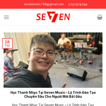
Skip
sevenmusic798@gmail.com
0797878798
to
content
28
Th3
Học Thanh Nhạc Tại Seven Music – Lộ Trình Đào Tạo
Chuyên Sâu Cho Người Mới Bắt Đầu
Học Thanh Nhạc Tại Seven Music – Lộ Trình Đào Tạo