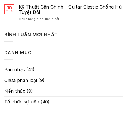
Sơ
Reverb
lược
Kỹ Thuật Cân Chỉnh – Guitar Classic Chống Hú
10
Về
Th4
Tuyệt Đối
Gain:
ở
Chức năng bình luận bị tắt
Nghệ
Kỹ
Thuật
Thuật
Kiểm
Cân
BÌNH LUẬN MỚI NHẤT
Soát
Chỉnh
Tín
–
Hiệu
Guitar
Trong
DANH MỤC
Classic
Âm
Chống
Thanh
Hú
Tuyệt
Ban nhạc
(41)
Đối
Chưa phân loại
(9)
Kiến thức
(9)
Tổ chức sự kiện
(40)