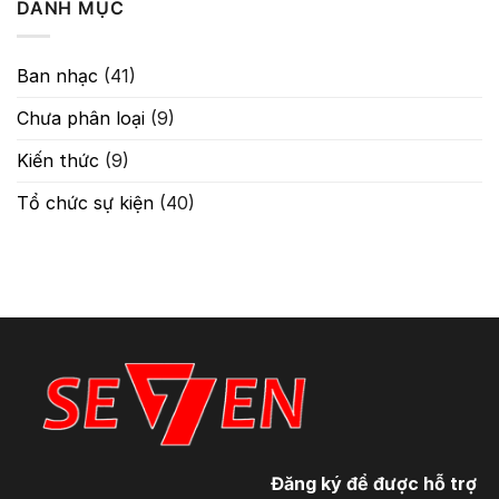
DANH MỤC
Classic
Âm
Chống
Thanh
Hú
Tuyệt
Ban nhạc
(41)
Đối
Chưa phân loại
(9)
Kiến thức
(9)
Tổ chức sự kiện
(40)
Đăng ký để được hỗ trợ