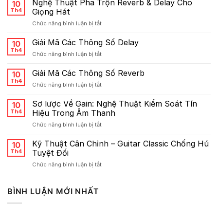
Nghệ Thuật Pha Trộn Reverb & Delay Cho
10
Th4
Giọng Hát
ở
Chức năng bình luận bị tắt
Nghệ
Thuật
Giải Mã Các Thông Số Delay
10
Pha
Th4
ở
Chức năng bình luận bị tắt
Trộn
Giải
Reverb
Mã
Giải Mã Các Thông Số Reverb
&
10
Các
Th4
Delay
ở
Chức năng bình luận bị tắt
Thông
Cho
Giải
Số
Giọng
Mã
Sơ lược Về Gain: Nghệ Thuật Kiểm Soát Tín
Delay
10
Hát
Các
Th4
Hiệu Trong Âm Thanh
Thông
ở
Chức năng bình luận bị tắt
Số
Sơ
Reverb
lược
Kỹ Thuật Cân Chỉnh – Guitar Classic Chống Hú
10
Về
Th4
Tuyệt Đối
Gain:
ở
Chức năng bình luận bị tắt
Nghệ
Kỹ
Thuật
Thuật
Kiểm
Cân
BÌNH LUẬN MỚI NHẤT
Soát
Chỉnh
Tín
–
Hiệu
Guitar
Trong