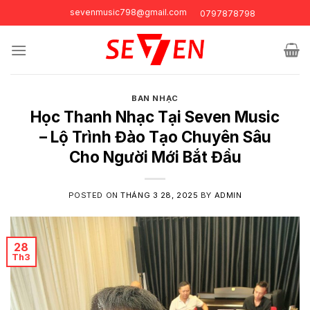
Skip
sevenmusic798@gmail.com
0797878798
to
content
BAN NHẠC
Học Thanh Nhạc Tại Seven Music
– Lộ Trình Đào Tạo Chuyên Sâu
Cho Người Mới Bắt Đầu
POSTED ON
THÁNG 3 28, 2025
BY
ADMIN
28
Th3