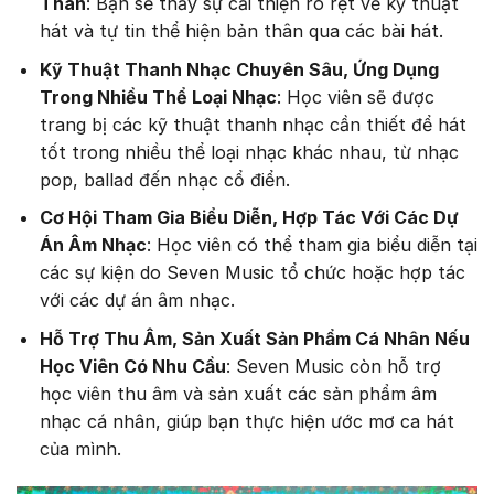
Thân
: Bạn sẽ thấy sự cải thiện rõ rệt về kỹ thuật
hát và tự tin thể hiện bản thân qua các bài hát.
Kỹ Thuật Thanh Nhạc Chuyên Sâu, Ứng Dụng
Trong Nhiều Thể Loại Nhạc
: Học viên sẽ được
trang bị các kỹ thuật thanh nhạc cần thiết để hát
tốt trong nhiều thể loại nhạc khác nhau, từ nhạc
pop, ballad đến nhạc cổ điển.
Cơ Hội Tham Gia Biểu Diễn, Hợp Tác Với Các Dự
Án Âm Nhạc
: Học viên có thể tham gia biểu diễn tại
các sự kiện do Seven Music tổ chức hoặc hợp tác
với các dự án âm nhạc.
Hỗ Trợ Thu Âm, Sản Xuất Sản Phẩm Cá Nhân Nếu
Học Viên Có Nhu Cầu
: Seven Music còn hỗ trợ
học viên thu âm và sản xuất các sản phẩm âm
nhạc cá nhân, giúp bạn thực hiện ước mơ ca hát
của mình.