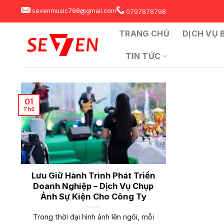
Skip
sevenmusic798@gmail.com
0797878798
to
content
TRANG CHỦ
DỊCH VỤ B
TIN TỨC
01
Th6
Lưu Giữ Hành Trình Phát Triển
Doanh Nghiệp – Dịch Vụ Chụp
Ảnh Sự Kiện Cho Công Ty
Trong thời đại hình ảnh lên ngôi, mỗi