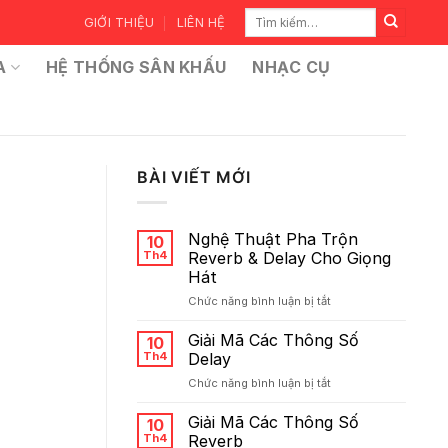
Tìm
GIỚI THIỆU
LIÊN HỆ
kiếm:
A
HỆ THỐNG SÂN KHẤU
NHẠC CỤ
BÀI VIẾT MỚI
Nghệ Thuật Pha Trộn
10
Th4
Reverb & Delay Cho Giọng
Hát
ở
Chức năng bình luận bị tắt
Nghệ
Thuật
Giải Mã Các Thông Số
10
Pha
Th4
Delay
Trộn
ở
Chức năng bình luận bị tắt
Reverb
Giải
&
Mã
Giải Mã Các Thông Số
Delay
10
Các
Cho
Th4
Reverb