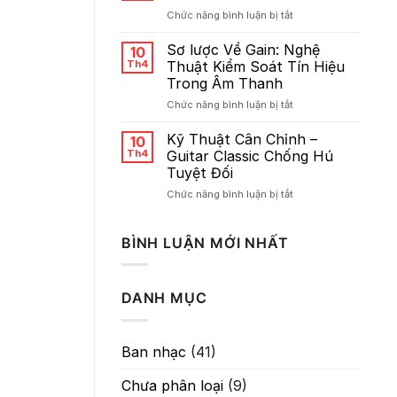
Thông
Giọng
ở
Chức năng bình luận bị tắt
Số
Hát
Giải
Delay
Mã
Sơ lược Về Gain: Nghệ
10
Các
Th4
Thuật Kiểm Soát Tín Hiệu
Thông
Trong Âm Thanh
Số
ở
Chức năng bình luận bị tắt
Reverb
Sơ
lược
Kỹ Thuật Cân Chỉnh –
10
Về
Th4
Guitar Classic Chống Hú
Gain:
Tuyệt Đối
Nghệ
ở
Chức năng bình luận bị tắt
Thuật
Kỹ
Kiểm
Thuật
Soát
Cân
Tín
BÌNH LUẬN MỚI NHẤT
Chỉnh
Hiệu
–
Trong
Guitar
Âm
DANH MỤC
Classic
Thanh
Chống
Hú
Tuyệt
Ban nhạc
(41)
Đối
Chưa phân loại
(9)