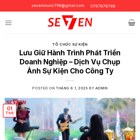
Skip
sevenmusic798@gmail.com
0797878798
to
content
TỔ CHỨC SỰ KIỆN
Lưu Giữ Hành Trình Phát Triển
Doanh Nghiệp – Dịch Vụ Chụp
Ảnh Sự Kiện Cho Công Ty
POSTED ON
THÁNG 6 1, 2025
BY
ADMIN
01
Th6