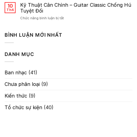
lược
Kỹ Thuật Cân Chỉnh – Guitar Classic Chống Hú
10
Về
Th4
Tuyệt Đối
Gain:
ở
Chức năng bình luận bị tắt
Nghệ
Kỹ
Thuật
Thuật
Kiểm
Cân
BÌNH LUẬN MỚI NHẤT
Soát
Chỉnh
Tín
–
Hiệu
Guitar
Trong
DANH MỤC
Classic
Âm
Chống
Thanh
Hú
Tuyệt
Ban nhạc
(41)
Đối
Chưa phân loại
(9)
Kiến thức
(9)
Tổ chức sự kiện
(40)