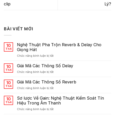
clip
Lý?
BÀI VIẾT MỚI
Nghệ Thuật Pha Trộn Reverb & Delay Cho
10
Th4
Giọng Hát
ở
Chức năng bình luận bị tắt
Nghệ
Thuật
Giải Mã Các Thông Số Delay
10
Pha
Th4
ở
Chức năng bình luận bị tắt
Trộn
Giải
Reverb
Mã
Giải Mã Các Thông Số Reverb
&
10
Các
Th4
Delay
ở
Chức năng bình luận bị tắt
Thông
Cho
Giải
Số
Giọng
Mã
Sơ lược Về Gain: Nghệ Thuật Kiểm Soát Tín
Delay
10
Hát
Các
Th4
Hiệu Trong Âm Thanh
Thông
ở
Chức năng bình luận bị tắt
Số
Sơ
Reverb