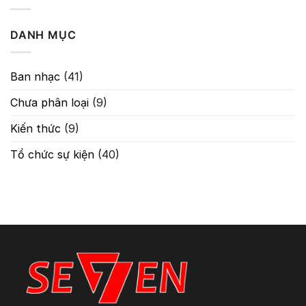
Chỉnh
Tín
–
Hiệu
Guitar
Trong
DANH MỤC
Classic
Âm
Chống
Thanh
Hú
Tuyệt
Ban nhạc
(41)
Đối
Chưa phân loại
(9)
Kiến thức
(9)
Tổ chức sự kiện
(40)