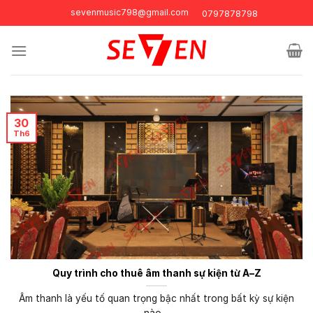
Skip
sevenmusic798@gmail.com
0797878798
to
content
30
Th6
Quy trình cho thuê âm thanh sự kiện từ A–Z
Âm thanh là yếu tố quan trọng bậc nhất trong bất kỳ sự kiện