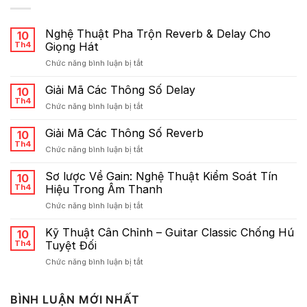
Nghệ Thuật Pha Trộn Reverb & Delay Cho
10
Th4
Giọng Hát
ở
Chức năng bình luận bị tắt
Nghệ
Thuật
Giải Mã Các Thông Số Delay
10
Pha
Th4
ở
Chức năng bình luận bị tắt
Trộn
Giải
Reverb
Mã
Giải Mã Các Thông Số Reverb
&
10
Các
Th4
Delay
ở
Chức năng bình luận bị tắt
Thông
Cho
Giải
Số
Giọng
Mã
Sơ lược Về Gain: Nghệ Thuật Kiểm Soát Tín
Delay
10
Hát
Các
Th4
Hiệu Trong Âm Thanh
Thông
ở
Chức năng bình luận bị tắt
Số
Sơ
Reverb
lược
Kỹ Thuật Cân Chỉnh – Guitar Classic Chống Hú
10
Về
Th4
Tuyệt Đối
Gain:
ở
Chức năng bình luận bị tắt
Nghệ
Kỹ
Thuật
Thuật
Kiểm
Cân
BÌNH LUẬN MỚI NHẤT
Soát