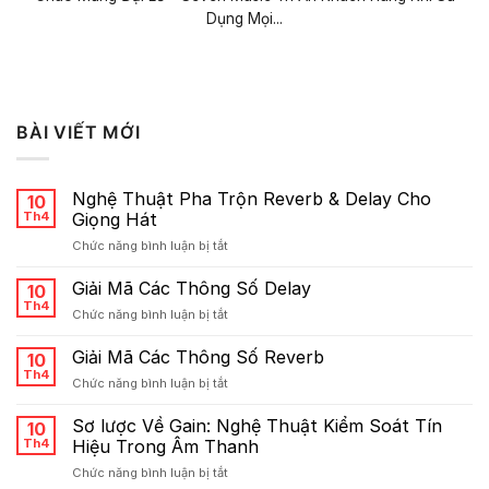
Dụng Mọi...
BÀI VIẾT MỚI
Nghệ Thuật Pha Trộn Reverb & Delay Cho
10
Th4
Giọng Hát
ở
Chức năng bình luận bị tắt
Nghệ
Thuật
Giải Mã Các Thông Số Delay
10
Pha
Th4
ở
Chức năng bình luận bị tắt
Trộn
Giải
Reverb
Mã
Giải Mã Các Thông Số Reverb
&
10
Các
Th4
Delay
ở
Chức năng bình luận bị tắt
Thông
Cho
Giải
Số
Giọng
Mã
Sơ lược Về Gain: Nghệ Thuật Kiểm Soát Tín
Delay
10
Hát
Các
Th4
Hiệu Trong Âm Thanh
Thông
ở
Chức năng bình luận bị tắt
Số