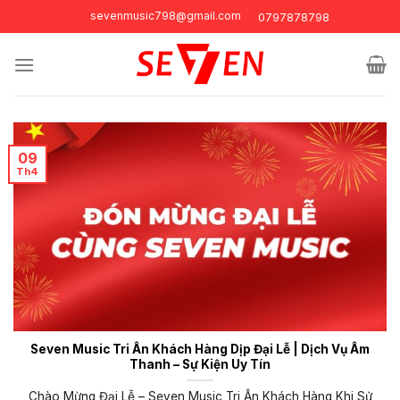
Skip
sevenmusic798@gmail.com
0797878798
to
content
09
Th4
Seven Music Tri Ân Khách Hàng Dịp Đại Lễ | Dịch Vụ Âm
Thanh – Sự Kiện Uy Tín
Chào Mừng Đại Lễ – Seven Music Tri Ân Khách Hàng Khi Sử