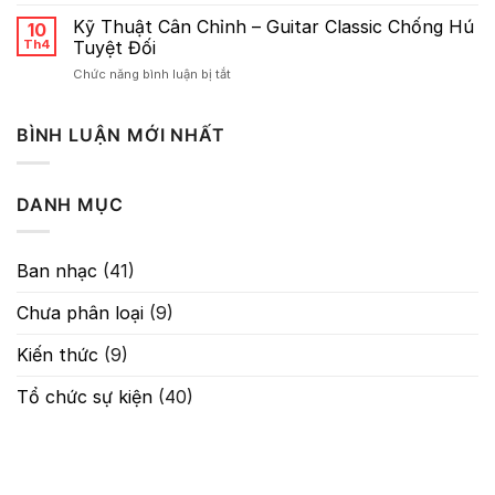
Sơ
Reverb
lược
Kỹ Thuật Cân Chỉnh – Guitar Classic Chống Hú
10
Về
Th4
Tuyệt Đối
Gain:
ở
Chức năng bình luận bị tắt
Nghệ
Kỹ
Thuật
Thuật
Kiểm
Cân
BÌNH LUẬN MỚI NHẤT
Soát
Chỉnh
Tín
–
Hiệu
Guitar
Trong
DANH MỤC
Classic
Âm
Chống
Thanh
Hú
Tuyệt
Ban nhạc
(41)
Đối
Chưa phân loại
(9)
Kiến thức
(9)
Tổ chức sự kiện
(40)