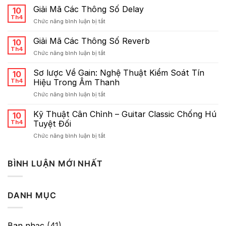
Thuật
Giải Mã Các Thông Số Delay
10
Pha
Th4
ở
Chức năng bình luận bị tắt
Trộn
Giải
Reverb
Mã
Giải Mã Các Thông Số Reverb
&
10
Các
Th4
Delay
ở
Chức năng bình luận bị tắt
Thông
Cho
Giải
Số
Giọng
Mã
Sơ lược Về Gain: Nghệ Thuật Kiểm Soát Tín
Delay
10
Hát
Các
Th4
Hiệu Trong Âm Thanh
Thông
ở
Chức năng bình luận bị tắt
Số
Sơ
Reverb
lược
Kỹ Thuật Cân Chỉnh – Guitar Classic Chống Hú
10
Về
Th4
Tuyệt Đối
Gain:
ở
Chức năng bình luận bị tắt
Nghệ
Kỹ
Thuật
Thuật
Kiểm
Cân
BÌNH LUẬN MỚI NHẤT
Soát
Chỉnh
Tín
–
Hiệu
Guitar
Trong
DANH MỤC
Classic
Âm
Chống
Thanh
Hú
Tuyệt
Ban nhạc
(41)