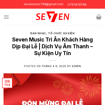
Skip
sevenmusic798@gmail.com
0797878798
to
content
BAN NHẠC
,
TỔ CHỨC SỰ KIỆN
Seven Music Tri Ân Khách Hàng
Dịp Đại Lễ | Dịch Vụ Âm Thanh –
Sự Kiện Uy Tín
POSTED ON
THÁNG 4 9, 2025
BY
ADMIN
09
Th4