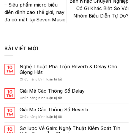
Ban Nhạc Chuyên Nghiệp
– Siêu phẩm micro biểu
Có Gì Khác Biệt So Với
diễn đỉnh cao thế giới, nay
Nhóm Biểu Diễn Tự Do?
đã có mặt tại Seven Music
BÀI VIẾT MỚI
Nghệ Thuật Pha Trộn Reverb & Delay Cho
10
Th4
Giọng Hát
ở
Chức năng bình luận bị tắt
Nghệ
Thuật
Giải Mã Các Thông Số Delay
10
Pha
Th4
ở
Chức năng bình luận bị tắt
Trộn
Giải
Reverb
Mã
Giải Mã Các Thông Số Reverb
&
10
Các
Th4
Delay
ở
Chức năng bình luận bị tắt
Thông
Cho
Giải
Số
Giọng
Mã
Sơ lược Về Gain: Nghệ Thuật Kiểm Soát Tín
Delay
10
Hát
Các