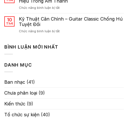
Th4
Hiệu Trong Âm Thanh
Thông
ở
Chức năng bình luận bị tắt
Số
Sơ
Reverb
lược
Kỹ Thuật Cân Chỉnh – Guitar Classic Chống Hú
10
Về
Th4
Tuyệt Đối
Gain:
ở
Chức năng bình luận bị tắt
Nghệ
Kỹ
Thuật
Thuật
Kiểm
Cân
BÌNH LUẬN MỚI NHẤT
Soát
Chỉnh
Tín
–
Hiệu
Guitar
Trong
DANH MỤC
Classic
Âm
Chống
Thanh
Hú
Tuyệt
Ban nhạc
(41)
Đối
Chưa phân loại
(9)
Kiến thức
(9)
Tổ chức sự kiện
(40)