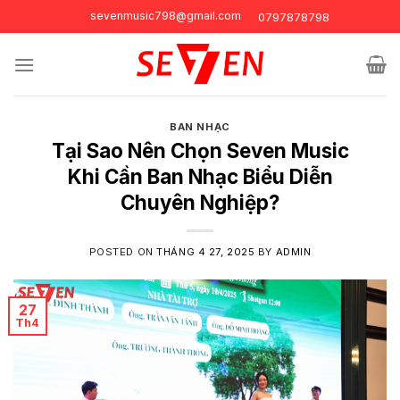
Skip
sevenmusic798@gmail.com
0797878798
to
content
BAN NHẠC
Tại Sao Nên Chọn Seven Music
Khi Cần Ban Nhạc Biểu Diễn
Chuyên Nghiệp?
POSTED ON
THÁNG 4 27, 2025
BY
ADMIN
27
Th4